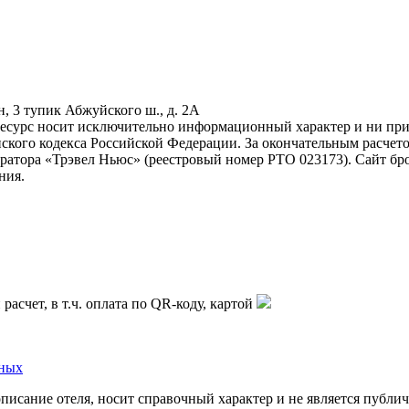
н, 3 тупик Абжуйского ш., д. 2А
ресурс носит исключительно информационный характер и ни при 
ского кодекса Российской Федерации. За окончательным расчет
атора «Трэвел Ньюс» (реестровый номер РТО 023173). Сайт бро
ния.
асчет, в т.ч. оплата по QR-коду, картой
нных
описание отеля, носит справочный характер и не является публи